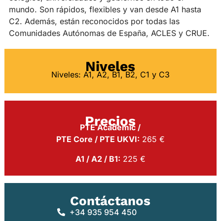
mundo. Son rápidos, flexibles y van desde A1 hasta
C2. Además, están reconocidos por todas las
Comunidades Autónomas de España, ACLES y CRUE.
Niveles
Niveles: A1, A2, B1, B2, C1 y C3
Precios
PTE Academic /
PTE Core / PTE UKVI:
265 €
A1 / A2 / B1:
225 €
Contáctanos
+34 935 954 450